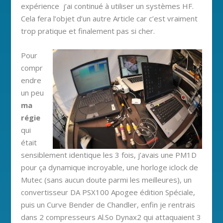
expérience j’ai continué à utiliser un systèmes HF.
Cela fera l’objet d’un autre Article car c’est vraiment
trop pratique et finalement pas si cher.
Pour
compr
endre
un peu
ma
régie
qui
était
sensiblement identique les 3 fois, j’avais une PM1D
pour ça dynamique incroyable, une horloge iclock de
Mutec (sans aucun doute parmi les meilleures), un
convertisseur DA PSX100 Apogee édition Spéciale,
puis un Curve Bender de Chandler, enfin je rentrais
dans 2 compresseurs Al.So Dynax2 qui attaquaient 3