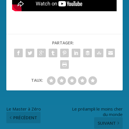
PARTAGER:
TAUX:
Le Master à Zéro
Le préampli le moins cher
du monde
PRÉCÉDENT
SUIVANT