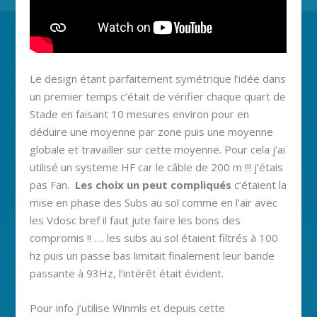
Le design étant parfaitement symétrique l’idée dans
un premier temps c’était de vérifier chaque quart de
Stade en faisant 10 mesures environ pour en
déduire une moyenne par zone puis une moyenne
globale et travailler sur cette moyenne. Pour cela j’ai
utilisé un systeme HF car le câble de 200 m !!! j’étais
pas Fan.
Les choix un peut compliqués
c’étaient la
mise en phase des Subs au sol comme en l’air avec
les Vdosc bref il faut jute faire les bons des
compromis !! …. les subs au sol étaient filtrés à 100
hz puis un passe bas limitait finalement leur bande
passante à 93Hz, l’intérêt était évident.
Pour info j’utilise Winmls et depuis cette