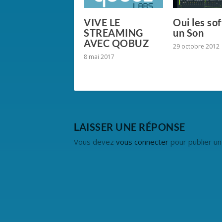
VIVE LE
Oui les sof
STREAMING
un Son
AVEC QOBUZ
29 octobre 2012
8 mai 2017
LAISSER UNE RÉPONSE
Vous devez
vous connecter
pour publier u