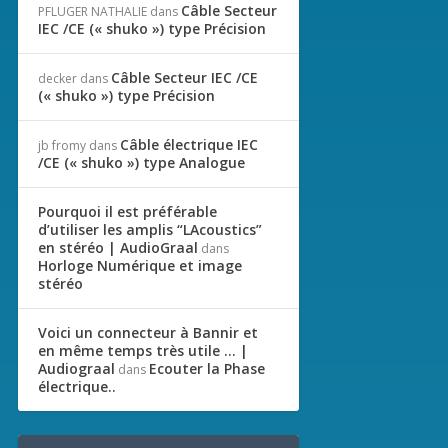
Câble Secteur
PFLUGER NATHALIE
dans
IEC /CE (« shuko ») type Précision
Câble Secteur IEC /CE
decker
dans
(« shuko ») type Précision
Câble électrique IEC
jb fromy
dans
/CE (« shuko ») type Analogue
Pourquoi il est préférable
d’utiliser les amplis “LAcoustics”
en stéréo | AudioGraal
dans
Horloge Numérique et image
stéréo
Voici un connecteur à Bannir et
en même temps très utile … |
Audiograal
Ecouter la Phase
dans
électrique..