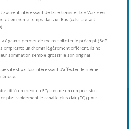
est souvent intéressant de faire transiter la « Voix » en
éo et en même temps dans un Bus (celui ci étant
).
« égaux » permet de moins solliciter le préampli (6dB
ls empreinte un chemin légèrement différent, ils ne
eur sommation semble grossir le son original.
es il est parfois intéressant d’affecter le même
umérique.
raité différemment en EQ comme en compression,
ter plus rapidement le canal le plus clair (EQ) pour