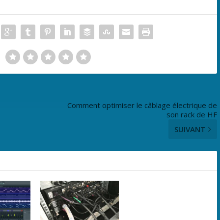
Comment optimiser le câblage électrique de
son rack de HF
SUIVANT