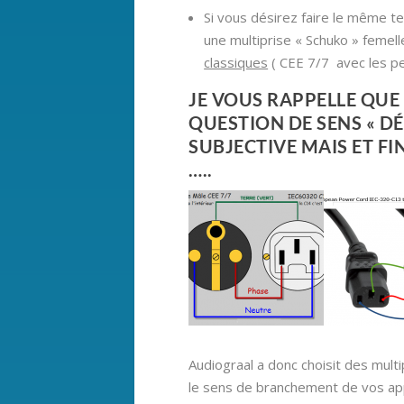
Si vous désirez faire le même t
une multiprise « Schuko » femel
classiques
( CEE 7/7 avec les pe
JE VOUS RAPPELLE QUE 
QUESTION DE SENS « DÉ
SUBJECTIVE MAIS ET FI
…..
Audiograal a donc choisit des mult
le sens de branchement de vos ap