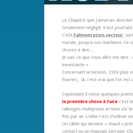
Le Chapitre que j’aimerais aborde
totalement négligé. Il est pourtant
C’est
l’alimentation secteur
surt
murale, jusqu’à vos machines. Ce suj
choses à dire….
Je sais ce que vous allez me dire:
inexistante « .
Concernant la tension, 230V plus 
fournir)… là, c’est vrai que l’on est
Cependant il reste quelques points
la première chose à faire
c’est l
rallonges multiprises et bien sûr le
fois par an. L’idée c’est d’utiliser 
Un câble qui devient « chaud » prè
contact ou un mauvais serrage. Chau