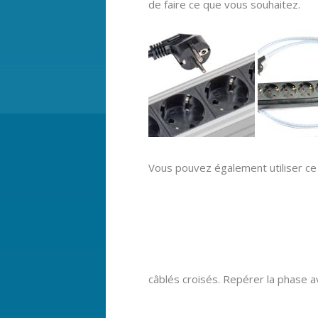
de faire ce que vous souhaitez.
Vous pouvez également utiliser ce 
câblés croisés. Repérer la phase a