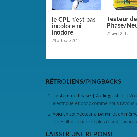
Testeur d
le CPL n’est pas
Phase/Ne
incolore ni
inodore
21 avril 2012
29 octobre 2012
RÉTROLIENS/PINGBACKS
Testeur de Phase | Audiograal
- [...] Vo
électrique et donc comme nous l’avons
Voici un connecteur à Bannir et en même
le résultat sonore le plus chaud. J’ai 
LAISSER UNE RÉPONSE