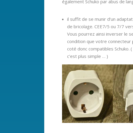
également Schuko par abus de lan
il suffit de se munir d’un adap
de bricolage. CEE7/5 ou 7/7 ver
Vous pourrez ainsi inverser le s
condition que votre connecteur 
coté donc compatibles Schuko. (
c’est plus simple … )