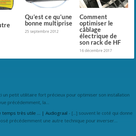
Qu’est ce qu’une
Comment
e
bonne multiprise
optimiser le
utre
câblage
25 septembre 2012
électrique de
son rack de HF
16 décembre 2017
ici un petit utilitaire fort précieux pour optimiser son installation
 vue précédemment, la…
 temps très utile … | Audiograal
- [...] souvent le coté qui donne
proposé précédemment une autre technique pour inverser…