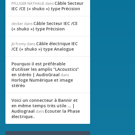
Câble Secteur
PFLUGER NATHALIE
dans
IEC /CE (« shuko ») type Précision
Câble Secteur IEC /CE
decker
dans
(« shuko ») type Précision
Câble électrique IEC
jb fromy
dans
/CE (« shuko ») type Analogue
Pourquoi il est préférable
d’utiliser les amplis “LAcoustics”
en stéréo | AudioGraal
dans
Horloge Numérique et image
stéréo
Voici un connecteur à Bannir et
en même temps très utile … |
Audiograal
Ecouter la Phase
dans
électrique..