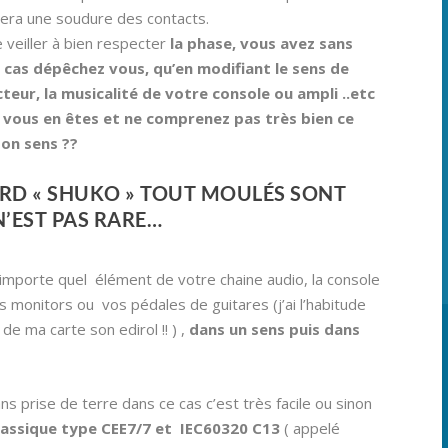
sera une soudure des contacts.
 veiller à bien respecter
la phase,
vous avez sans
le cas dépêchez vous, qu’en modifiant le sens de
eur, la musicalité de votre console ou ampli ..etc
ù vous en êtes et ne comprenez pas très bien ce
bon sens ?
?
RD « SHUKO » TOUT MOULÉS SONT
N’EST PAS RARE…
importe quel élément de votre chaine audio, la console
s monitors ou vos pédales de guitares (j’ai l’habitude
de ma carte son edirol !! ) ,
dans un sens puis dans
s prise de terre dans ce cas c’est très facile ou sinon
lassique type CEE7/7 et IEC60320 C13
( appelé