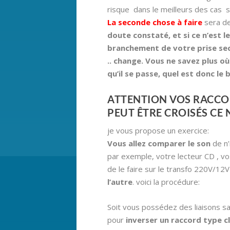
risque dans le meilleurs des cas 
La seconde chose à faire
sera de
doute constaté,
et
si ce n’est 
branchement de votre prise sect
.. change. Vous ne savez plus o
qu’il se passe, quel est donc le 
ATTENTION VOS RACCO
PEUT ÊTRE CROISÉS CE 
je vous propose un exercice:
Vous allez comparer le son
de n’
par exemple, votre lecteur CD , vo
de le faire sur le transfo 220V/12V 
l’autre
. voici la procédure:
Soit vous possédez des liaisons san
pour
inverser un raccord type c